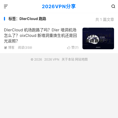
2026VPN分享


标签：DlerCloud 跑路
共 1 篇文章
DlerCloud 机场跑路了吗？Dler 墙洞机场
怎么了？oixCloud 新墙洞重焕生机还是回
光返照？
博客
阅读(359)
赞(
7
)


© 2026
2026 VPN
关于本站
网站地图