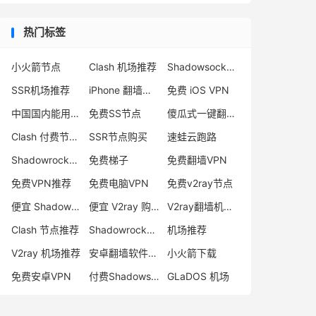
热门标签
小火箭节点
Clash 机场推荐
Shadowsocks 付费节点
SSR机场推荐
iPhone 翻墙代理软件
免费 iOS VPN
中国国内能用的翻墙VPN推荐
免费SS节点
傻瓜式一键翻墙VPN客户端
Clash 付费节点购买
SSR节点购买
速蛙云跑路
Shadowrocket 地址
免费梯子
免费翻墙VPN
免费VPN推荐
免费电脑VPN
免费v2ray节点
便宜 Shadowsocks 购买
便宜 V2ray 购买
V2ray翻墙机场推荐
Clash 节点推荐
Shadowrocket 付费节点
机场推荐
V2ray 机场推荐
安卓翻墙软件下载
小火箭下载
免费安卓VPN
付费Shadowsocks推荐
GLaDOS 机场