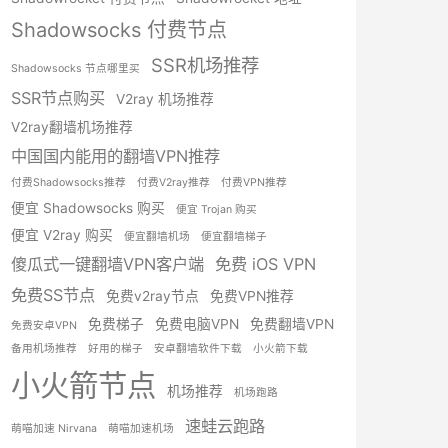
Shadowsocks 付费节点
SSR机场推荐
Shadowsocks 节点哪里买
SSR节点购买
V2ray 机场推荐
V2ray翻墙机场推荐
中国国内能用的翻墙VPN推荐
付费Shadowsocks推荐
付费V2ray推荐
付费VPN推荐
便宜 Shadowsocks 购买
便宜 Trojan 购买
便宜 V2ray 购买
便宜翻墙机场
便宜翻墙梯子
傻瓜式一键翻墙VPN客户端
免费 iOS VPN
免费SS节点
免费v2ray节点
免费VPN推荐
免费梯子
免费电脑VPN
免费翻墙VPN
免费安卓VPN
备用机场推荐
好用的梯子
安卓翻墙软件下载
小火箭下载
小火箭节点
机场推荐
机场跑路
速蛙云跑路
萌喵加速 Nirvana
萌喵加速机场