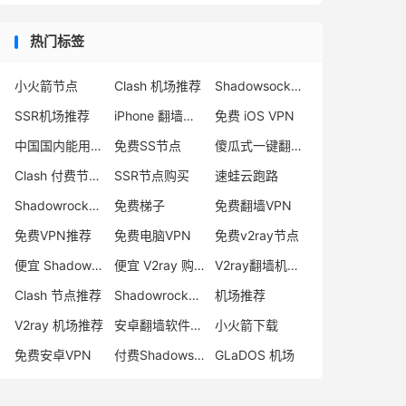
热门标签
小火箭节点
Clash 机场推荐
Shadowsocks 付费节点
SSR机场推荐
iPhone 翻墙代理软件
免费 iOS VPN
中国国内能用的翻墙VPN推荐
免费SS节点
傻瓜式一键翻墙VPN客户端
Clash 付费节点购买
SSR节点购买
速蛙云跑路
Shadowrocket 地址
免费梯子
免费翻墙VPN
免费VPN推荐
免费电脑VPN
免费v2ray节点
便宜 Shadowsocks 购买
便宜 V2ray 购买
V2ray翻墙机场推荐
Clash 节点推荐
Shadowrocket 付费节点
机场推荐
V2ray 机场推荐
安卓翻墙软件下载
小火箭下载
免费安卓VPN
付费Shadowsocks推荐
GLaDOS 机场