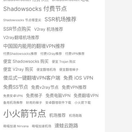
Shadowsocks 付费节点
SSR机场推荐
Shadowsocks 节点哪里买
SSR节点购买
V2ray 机场推荐
V2ray翻墙机场推荐
中国国内能用的翻墙VPN推荐
付费Shadowsocks推荐
付费V2ray推荐
付费VPN推荐
便宜 Shadowsocks 购买
便宜 Trojan 购买
便宜 V2ray 购买
便宜翻墙机场
便宜翻墙梯子
傻瓜式一键翻墙VPN客户端
免费 iOS VPN
免费SS节点
免费v2ray节点
免费VPN推荐
免费梯子
免费电脑VPN
免费翻墙VPN
免费安卓VPN
备用机场推荐
好用的梯子
安卓翻墙软件下载
小火箭下载
小火箭节点
机场推荐
机场跑路
速蛙云跑路
萌喵加速 Nirvana
萌喵加速机场