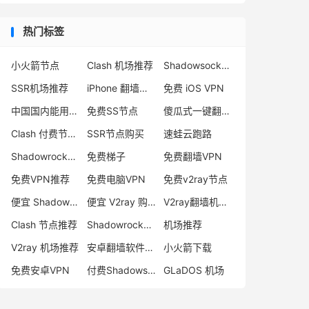
热门标签
小火箭节点
Clash 机场推荐
Shadowsocks 付费节点
SSR机场推荐
iPhone 翻墙代理软件
免费 iOS VPN
中国国内能用的翻墙VPN推荐
免费SS节点
傻瓜式一键翻墙VPN客户端
Clash 付费节点购买
SSR节点购买
速蛙云跑路
Shadowrocket 地址
免费梯子
免费翻墙VPN
免费VPN推荐
免费电脑VPN
免费v2ray节点
便宜 Shadowsocks 购买
便宜 V2ray 购买
V2ray翻墙机场推荐
Clash 节点推荐
Shadowrocket 付费节点
机场推荐
V2ray 机场推荐
安卓翻墙软件下载
小火箭下载
免费安卓VPN
付费Shadowsocks推荐
GLaDOS 机场