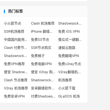
热门标签
小火箭节点
Clash 机场推荐
Shadowsocks 付费节点
SSR机场推荐
iPhone 翻墙代理软件
免费 iOS VPN
中国国内能用的翻墙VPN推荐
免费SS节点
傻瓜式一键翻墙VPN客户端
Clash 付费节点购买
SSR节点购买
速蛙云跑路
Shadowrocket 地址
免费梯子
免费翻墙VPN
免费VPN推荐
免费电脑VPN
免费v2ray节点
便宜 Shadowsocks 购买
便宜 V2ray 购买
V2ray翻墙机场推荐
Clash 节点推荐
Shadowrocket 付费节点
机场推荐
V2ray 机场推荐
安卓翻墙软件下载
小火箭下载
免费安卓VPN
付费Shadowsocks推荐
GLaDOS 机场