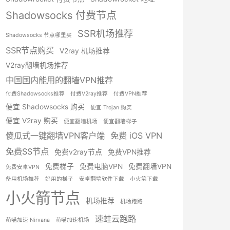
Shadowsocks 付费节点
SSR机场推荐
Shadowsocks 节点哪里买
SSR节点购买
V2ray 机场推荐
V2ray翻墙机场推荐
中国国内能用的翻墙VPN推荐
付费Shadowsocks推荐
付费V2ray推荐
付费VPN推荐
便宜 Shadowsocks 购买
便宜 Trojan 购买
便宜 V2ray 购买
便宜翻墙机场
便宜翻墙梯子
傻瓜式一键翻墙VPN客户端
免费 iOS VPN
免费SS节点
免费v2ray节点
免费VPN推荐
免费梯子
免费电脑VPN
免费翻墙VPN
免费安卓VPN
备用机场推荐
好用的梯子
安卓翻墙软件下载
小火箭下载
小火箭节点
机场推荐
机场跑路
速蛙云跑路
萌喵加速 Nirvana
萌喵加速机场