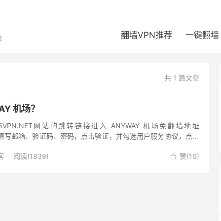
翻墙VPN推荐
一键翻墙
荐
共 1 篇文章
AY 机场？
5VPN.NET网站的跳转链接进入 ANYWAY 机场免翻墙地址
网 填写邮箱、验证码、密码，点击验证，并勾选用户服务协议，点击
WOFF 建议使用 Gmail、...
客
阅读(1839)
赞(
16
)
