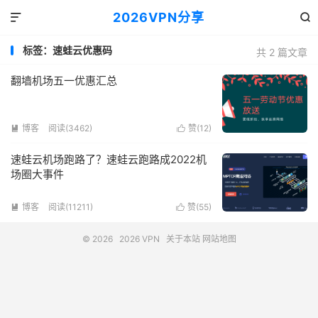
2026VPN分享


标签：速蛙云优惠码
共 2 篇文章
翻墙机场五一优惠汇总
博客
阅读(3462)
赞(
12
)


速蛙云机场跑路了？速蛙云跑路成2022机
场圈大事件
博客
阅读(11211)
赞(
55
)


© 2026
2026 VPN
关于本站
网站地图