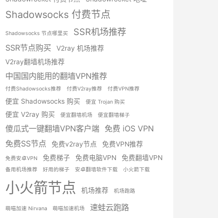
Shadowsocks 付费节点
SSR机场推荐
Shadowsocks 节点哪里买
SSR节点购买
V2ray 机场推荐
V2ray翻墙机场推荐
中国国内能用的翻墙VPN推荐
付费Shadowsocks推荐
付费V2ray推荐
付费VPN推荐
便宜 Shadowsocks 购买
便宜 Trojan 购买
便宜 V2ray 购买
便宜翻墙机场
便宜翻墙梯子
傻瓜式一键翻墙VPN客户端
免费 iOS VPN
免费SS节点
免费v2ray节点
免费VPN推荐
免费梯子
免费电脑VPN
免费翻墙VPN
免费安卓VPN
备用机场推荐
好用的梯子
安卓翻墙软件下载
小火箭下载
小火箭节点
机场推荐
机场跑路
速蛙云跑路
萌喵加速 Nirvana
萌喵加速机场