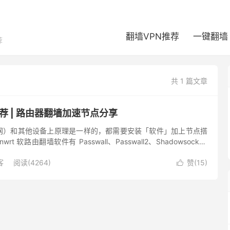
翻墙VPN推荐
一键翻墙
荐
共 1 篇文章
场推荐 | 路由器翻墙加速节点分享
网）和其他设备上原理是一样的，都需要安装「软件」加上节点搭
t 软路由翻墙软件有 Passwall、Passwall2、ShadowsocksR
OpenCla...
客
阅读(4264)
赞(
15
)
