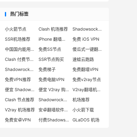
热门标签
小火箭节点
Clash 机场推荐
Shadowsocks 付费节点
SSR机场推荐
iPhone 翻墙代理软件
免费 iOS VPN
中国国内能用的翻墙VPN推荐
免费SS节点
傻瓜式一键翻墙VPN客户端
Clash 付费节点购买
SSR节点购买
速蛙云跑路
Shadowrocket 地址
免费梯子
免费翻墙VPN
免费VPN推荐
免费电脑VPN
免费v2ray节点
便宜 Shadowsocks 购买
便宜 V2ray 购买
V2ray翻墙机场推荐
Clash 节点推荐
Shadowrocket 付费节点
机场推荐
V2ray 机场推荐
安卓翻墙软件下载
小火箭下载
免费安卓VPN
付费Shadowsocks推荐
GLaDOS 机场