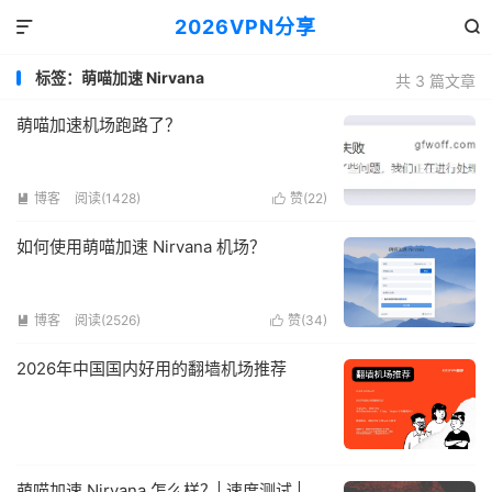
2026VPN分享


标签：萌喵加速 Nirvana
共 3 篇文章
萌喵加速机场跑路了？
博客
阅读(1428)
赞(
22
)


如何使用萌喵加速 Nirvana 机场？
博客
阅读(2526)
赞(
34
)


2026年中国国内好用的翻墙机场推荐
萌喵加速 Nirvana 怎么样？| 速度测试 |