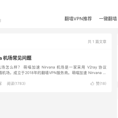
翻墙VPN推荐
一键翻墙
荐
共 1 篇文章
na 机场常见问题
 机场怎么样？ 萌喵加速 Nirvana 机场是一家采用 V2ray 协议
墙机场，成立于2018年的翻墙VPN服务商。萌喵加速 Nirvana 采
入，最低套餐仅支持年付，售...
客
阅读(1783)
赞(
18
)
