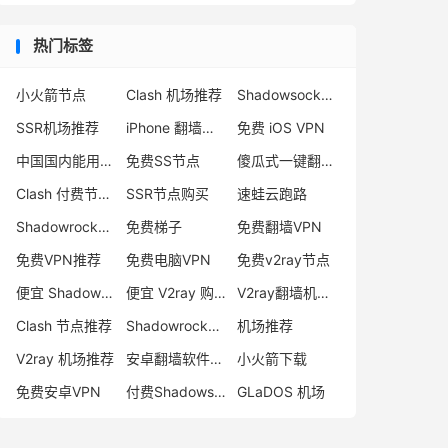
热门标签
小火箭节点
Clash 机场推荐
Shadowsocks 付费节点
SSR机场推荐
iPhone 翻墙代理软件
免费 iOS VPN
中国国内能用的翻墙VPN推荐
免费SS节点
傻瓜式一键翻墙VPN客户端
Clash 付费节点购买
SSR节点购买
速蛙云跑路
Shadowrocket 地址
免费梯子
免费翻墙VPN
免费VPN推荐
免费电脑VPN
免费v2ray节点
便宜 Shadowsocks 购买
便宜 V2ray 购买
V2ray翻墙机场推荐
Clash 节点推荐
Shadowrocket 付费节点
机场推荐
V2ray 机场推荐
安卓翻墙软件下载
小火箭下载
免费安卓VPN
付费Shadowsocks推荐
GLaDOS 机场