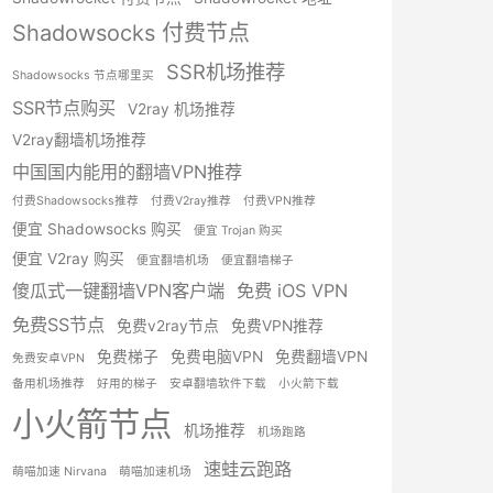
Shadowsocks 付费节点
SSR机场推荐
Shadowsocks 节点哪里买
SSR节点购买
V2ray 机场推荐
V2ray翻墙机场推荐
中国国内能用的翻墙VPN推荐
付费Shadowsocks推荐
付费V2ray推荐
付费VPN推荐
便宜 Shadowsocks 购买
便宜 Trojan 购买
便宜 V2ray 购买
便宜翻墙机场
便宜翻墙梯子
傻瓜式一键翻墙VPN客户端
免费 iOS VPN
免费SS节点
免费v2ray节点
免费VPN推荐
免费梯子
免费电脑VPN
免费翻墙VPN
免费安卓VPN
备用机场推荐
好用的梯子
安卓翻墙软件下载
小火箭下载
小火箭节点
机场推荐
机场跑路
速蛙云跑路
萌喵加速 Nirvana
萌喵加速机场