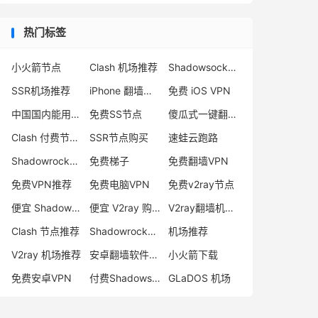
热门标签
小火箭节点
Clash 机场推荐
Shadowsocks 付费节点
SSR机场推荐
iPhone 翻墙代理软件
免费 iOS VPN
中国国内能用的翻墙VPN推荐
免费SS节点
傻瓜式一键翻墙VPN客户端
Clash 付费节点购买
SSR节点购买
速蛙云跑路
Shadowrocket 地址
免费梯子
免费翻墙VPN
免费VPN推荐
免费电脑VPN
免费v2ray节点
便宜 Shadowsocks 购买
便宜 V2ray 购买
V2ray翻墙机场推荐
Clash 节点推荐
Shadowrocket 付费节点
机场推荐
V2ray 机场推荐
安卓翻墙软件下载
小火箭下载
免费安卓VPN
付费Shadowsocks推荐
GLaDOS 机场