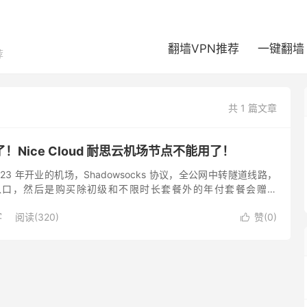
翻墙VPN推荐
一键翻墙
荐
共 1 篇文章
Nice Cloud 耐思云机场节点不能用了！
23 年开业的机场，Shadowsocks 协议，全公网中转隧道线路，
入口，然后是购买除初级和不限时长套餐外的年付套餐会赠送
 账号，算是比较有特色，一般来说，运营了也有小两年的机...
客
阅读(320)
赞(
0
)
