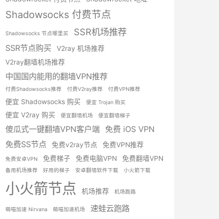
Shadowsocks 付费节点
SSR机场推荐
Shadowsocks 节点哪里买
SSR节点购买
V2ray 机场推荐
V2ray翻墙机场推荐
中国国内能用的翻墙VPN推荐
付费Shadowsocks推荐
付费V2ray推荐
付费VPN推荐
便宜 Shadowsocks 购买
便宜 Trojan 购买
便宜 V2ray 购买
便宜翻墙机场
便宜翻墙梯子
傻瓜式一键翻墙VPN客户端
免费 iOS VPN
免费SS节点
免费v2ray节点
免费VPN推荐
免费梯子
免费电脑VPN
免费翻墙VPN
免费安卓VPN
备用机场推荐
好用的梯子
安卓翻墙软件下载
小火箭下载
小火箭节点
机场推荐
机场跑路
速蛙云跑路
萌喵加速 Nirvana
萌喵加速机场