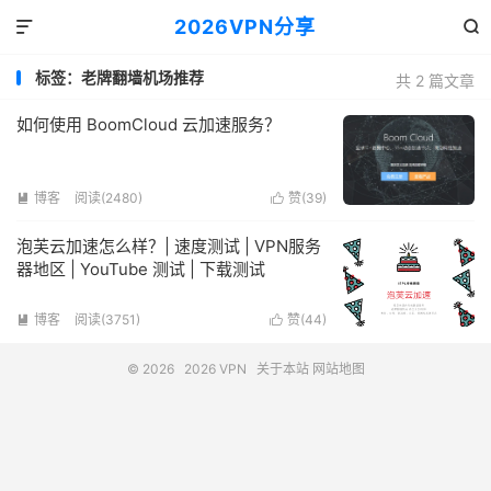
2026VPN分享


标签：老牌翻墙机场推荐
共 2 篇文章
如何使用 BoomCloud 云加速服务？
博客
阅读(2480)
赞(
39
)


泡芙云加速怎么样？| 速度测试 | VPN服务
器地区 | YouTube 测试 | 下载测试
博客
阅读(3751)
赞(
44
)


© 2026
2026 VPN
关于本站
网站地图