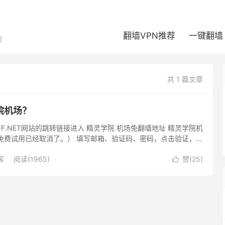
翻墙VPN推荐
一键翻墙
荐
共 1 篇文章
院机场？
FF.NET网站的跳转链接进入 精灵学院 机场免翻墙地址 精灵学院机
免费试用已经取消了。） 填写邮箱、验证码、密码，点击验证，并
创建账户即开始注册。 GFWOFF 建议使用 G...
客
阅读(1965)
赞(
25
)
