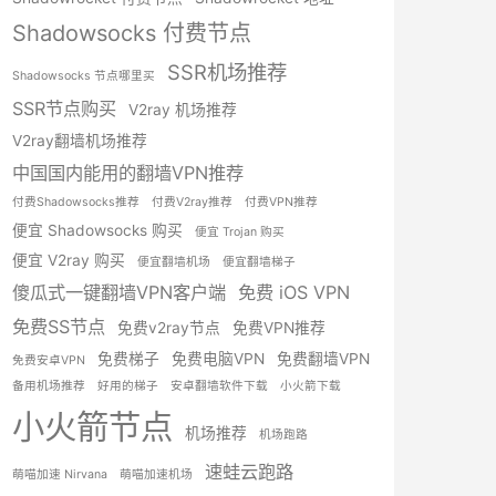
Shadowsocks 付费节点
SSR机场推荐
Shadowsocks 节点哪里买
SSR节点购买
V2ray 机场推荐
V2ray翻墙机场推荐
中国国内能用的翻墙VPN推荐
付费Shadowsocks推荐
付费V2ray推荐
付费VPN推荐
便宜 Shadowsocks 购买
便宜 Trojan 购买
便宜 V2ray 购买
便宜翻墙机场
便宜翻墙梯子
傻瓜式一键翻墙VPN客户端
免费 iOS VPN
免费SS节点
免费v2ray节点
免费VPN推荐
免费梯子
免费电脑VPN
免费翻墙VPN
免费安卓VPN
备用机场推荐
好用的梯子
安卓翻墙软件下载
小火箭下载
小火箭节点
机场推荐
机场跑路
速蛙云跑路
萌喵加速 Nirvana
萌喵加速机场