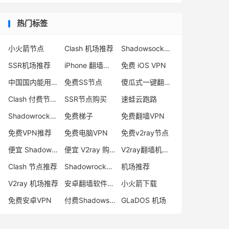
热门标签
小火箭节点
Clash 机场推荐
Shadowsocks 付费节点
SSR机场推荐
iPhone 翻墙代理软件
免费 iOS VPN
中国国内能用的翻墙VPN推荐
免费SS节点
傻瓜式一键翻墙VPN客户端
Clash 付费节点购买
SSR节点购买
速蛙云跑路
Shadowrocket 地址
免费梯子
免费翻墙VPN
免费VPN推荐
免费电脑VPN
免费v2ray节点
便宜 Shadowsocks 购买
便宜 V2ray 购买
V2ray翻墙机场推荐
Clash 节点推荐
Shadowrocket 付费节点
机场推荐
V2ray 机场推荐
安卓翻墙软件下载
小火箭下载
免费安卓VPN
付费Shadowsocks推荐
GLaDOS 机场