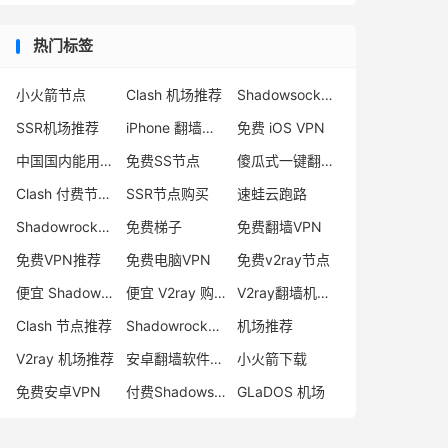
热门标签
小火箭节点
Clash 机场推荐
Shadowsocks 付费节点
SSR机场推荐
iPhone 翻墙代理软件
免费 iOS VPN
中国国内能用的翻墙VPN推荐
免费SS节点
傻瓜式一键翻墙VPN客户端
Clash 付费节点购买
SSR节点购买
速蛙云跑路
Shadowrocket 地址
免费梯子
免费翻墙VPN
免费VPN推荐
免费电脑VPN
免费v2ray节点
便宜 Shadowsocks 购买
便宜 V2ray 购买
V2ray翻墙机场推荐
Clash 节点推荐
Shadowrocket 付费节点
机场推荐
V2ray 机场推荐
安卓翻墙软件下载
小火箭下载
免费安卓VPN
付费Shadowsocks推荐
GLaDOS 机场