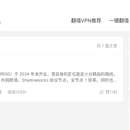
翻墙VPN推荐
一键翻墙
荐
共 1 篇文章
？
RRGG）于 2024 年末开业，其自身的定位是走小众精品的路线，
 内网跨境，Shadowsocks 协议节点，全节点 1 倍率，同时也有
，线路主副两套双线负载，热狗机场对...
客
阅读(589)
赞(
18
)
