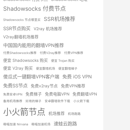
Shadowsocks 付费节点
SSR机场推荐
Shadowsocks 节点哪里买
SSR节点购买
V2ray 机场推荐
V2ray翻墙机场推荐
中国国内能用的翻墙VPN推荐
付费Shadowsocks推荐
付费V2ray推荐
付费VPN推荐
便宜 Shadowsocks 购买
便宜 Trojan 购买
便宜 V2ray 购买
便宜翻墙机场
便宜翻墙梯子
傻瓜式一键翻墙VPN客户端
免费 iOS VPN
免费SS节点
免费v2ray节点
免费VPN推荐
免费梯子
免费电脑VPN
免费翻墙VPN
免费安卓VPN
备用机场推荐
好用的梯子
安卓翻墙软件下载
小火箭下载
小火箭节点
机场推荐
机场跑路
速蛙云跑路
萌喵加速 Nirvana
萌喵加速机场