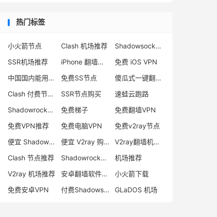
热门标签
小火箭节点
Clash 机场推荐
Shadowsocks 付费节点
SSR机场推荐
iPhone 翻墙代理软件
免费 iOS VPN
中国国内能用的翻墙VPN推荐
免费SS节点
傻瓜式一键翻墙VPN客户端
Clash 付费节点购买
SSR节点购买
速蛙云跑路
Shadowrocket 地址
免费梯子
免费翻墙VPN
免费VPN推荐
免费电脑VPN
免费v2ray节点
便宜 Shadowsocks 购买
便宜 V2ray 购买
V2ray翻墙机场推荐
Clash 节点推荐
Shadowrocket 付费节点
机场推荐
V2ray 机场推荐
安卓翻墙软件下载
小火箭下载
免费安卓VPN
付费Shadowsocks推荐
GLaDOS 机场