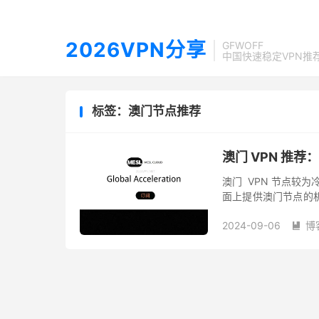
2026VPN分享
GFWOFF
中国快速稳定VPN推
标签：澳门节点推荐
澳门 VPN 推
澳门 VPN 节点较
面上提供澳门节点的机
补充。 1.MESL 机场 Sh
2024-09-06
博
