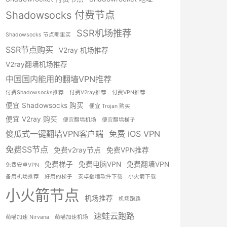
Shadowsocks 付费节点
SSR机场推荐
Shadowsocks 节点哪里买
SSR节点购买
V2ray 机场推荐
V2ray翻墙机场推荐
中国国内能用的翻墙VPN推荐
付费Shadowsocks推荐
付费V2ray推荐
付费VPN推荐
便宜 Shadowsocks 购买
便宜 Trojan 购买
便宜 V2ray 购买
便宜翻墙机场
便宜翻墙梯子
傻瓜式一键翻墙VPN客户端
免费 iOS VPN
免费SS节点
免费v2ray节点
免费VPN推荐
免费梯子
免费电脑VPN
免费翻墙VPN
免费安卓VPN
备用机场推荐
好用的梯子
安卓翻墙软件下载
小火箭下载
小火箭节点
机场推荐
机场跑路
速蛙云跑路
萌喵加速 Nirvana
萌喵加速机场