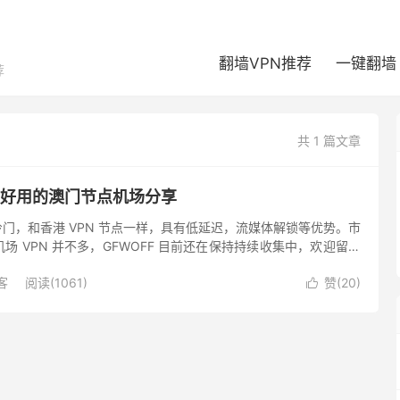
翻墙VPN推荐
一键翻墙
荐
共 1 篇文章
荐：好用的澳门节点机场分享
为冷门，和香港 VPN 节点一样，具有低延迟，流媒体解锁等优势。市
场 VPN 并不多，GFWOFF 目前还在保持持续收集中，欢迎留言
adowsocks ...
客
阅读(1061)
赞(
20
)
