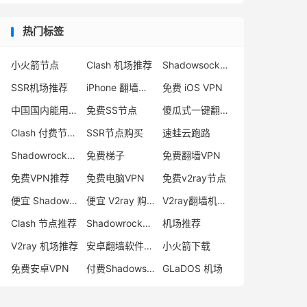
热门标签
小火箭节点
Clash 机场推荐
Shadowsocks 付费节点
SSR机场推荐
iPhone 翻墙代理软件
免费 iOS VPN
中国国内能用的翻墙VPN推荐
免费SS节点
傻瓜式一键翻墙VPN客户端
Clash 付费节点购买
SSR节点购买
速蛙云跑路
Shadowrocket 地址
免费梯子
免费翻墙VPN
免费VPN推荐
免费电脑VPN
免费v2ray节点
便宜 Shadowsocks 购买
便宜 V2ray 购买
V2ray翻墙机场推荐
Clash 节点推荐
Shadowrocket 付费节点
机场推荐
V2ray 机场推荐
安卓翻墙软件下载
小火箭下载
免费安卓VPN
付费Shadowsocks推荐
GLaDOS 机场