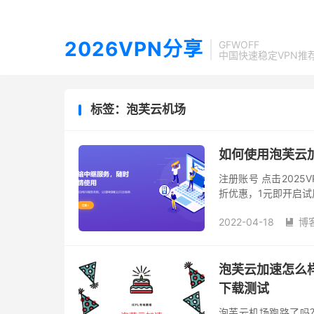
2026VPN分享
GFWOFF
中国快速稳定VPN推
标签：泡芙云机场
如何使用泡芙云加速 
注册账号 点击202
折优惠，1元即开启
问。 PaofuClou
2022-04-18
博

泡芙云加速怎么样？|
下载测试
泡芙云机场跑路了吗