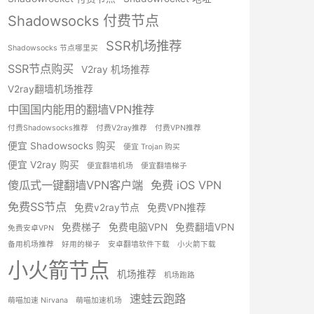
Shadowsocks 付费节点
SSR机场推荐
Shadowsocks 节点哪里买
SSR节点购买
V2ray 机场推荐
V2ray翻墙机场推荐
中国国内能用的翻墙VPN推荐
付费Shadowsocks推荐
付费V2ray推荐
付费VPN推荐
便宜 Shadowsocks 购买
便宜 Trojan 购买
便宜 V2ray 购买
便宜翻墙机场
便宜翻墙梯子
傻瓜式一键翻墙VPN客户端
免费 iOS VPN
免费SS节点
免费v2ray节点
免费VPN推荐
免费梯子
免费电脑VPN
免费翻墙VPN
免费安卓VPN
备用机场推荐
好用的梯子
安卓翻墙软件下载
小火箭下载
小火箭节点
机场推荐
机场跑路
速蛙云跑路
萌喵加速 Nirvana
萌喵加速机场