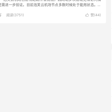
还需进一步验证。目前泡芙云机场节点多数时候处于能用状态。话
理、客服都是长期联系不上的状态，有网友反馈晚高峰的体验比较
客
阅读(3751)
赞(
44
)
