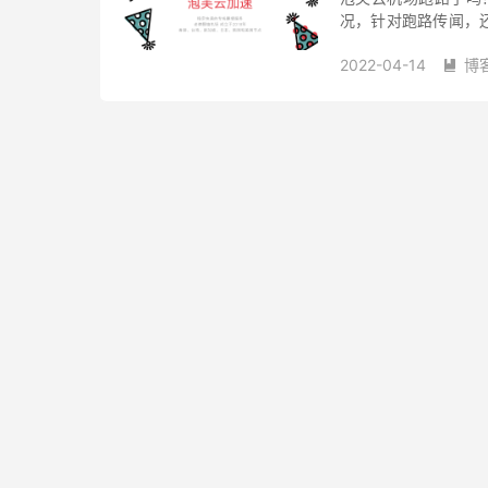
况，针对跑路传闻，
虽如此，这家机场管
2022-04-14
博
差，甚至不如...
