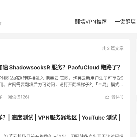
翻墙VPN推荐
一键翻墙
荐
共 2 篇文章
ShadowsocksR 服务？PaofuCloud 跑路了？
5VPN网站的跳转链接进入 泡芙云 官网，泡芙云新用户注册可享受9
试用。官网需要翻墙后方可访问，请打开翻墙梯子的「全局」模式访
d 泡芙云跑路了？泡芙云机场维护可能不及时，无工单响...
客
阅读(5126)
赞(
41
)

 速度测试 | VPN服务器地区 | YouTube 测试 |
？ 泡芙云机场目前有跑路传言流出，因网站多次出现无法访问情