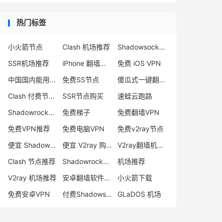
热门标签
小火箭节点
Clash 机场推荐
Shadowsocks 付费节点
SSR机场推荐
iPhone 翻墙代理软件
免费 iOS VPN
中国国内能用的翻墙VPN推荐
免费SS节点
傻瓜式一键翻墙VPN客户端
Clash 付费节点购买
SSR节点购买
速蛙云跑路
Shadowrocket 地址
免费梯子
免费翻墙VPN
免费VPN推荐
免费电脑VPN
免费v2ray节点
便宜 Shadowsocks 购买
便宜 V2ray 购买
V2ray翻墙机场推荐
Clash 节点推荐
Shadowrocket 付费节点
机场推荐
V2ray 机场推荐
安卓翻墙软件下载
小火箭下载
免费安卓VPN
付费Shadowsocks推荐
GLaDOS 机场