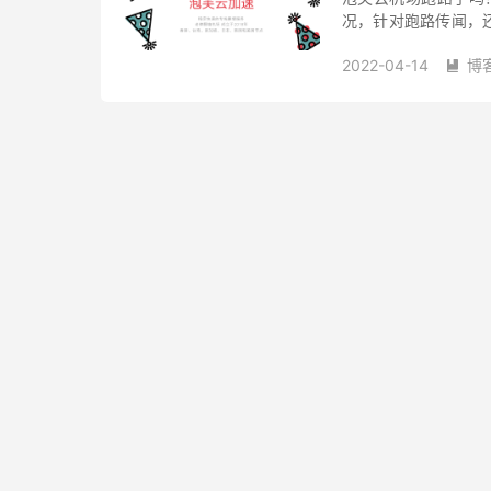
况，针对跑路传闻，
虽如此，这家机场管
2022-04-14
博
差，甚至不如...
