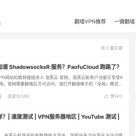
翻墙VPN推荐
一键翻墙
荐
共 2 篇文章
ShadowsocksR 服务？PaofuCloud 跑路了？
5VPN网站的跳转链接进入 泡芙云 官网，泡芙云新用户注册可享受9
试用。官网需要翻墙后方可访问，请打开翻墙梯子的「全局」模式访
d 泡芙云跑路了？泡芙云机场维护可能不及时，无工单响...
客
阅读(5126)
赞(
41
)

 速度测试 | VPN服务器地区 | YouTube 测试 |
？ 泡芙云机场目前有跑路传言流出，因网站多次出现无法访问情