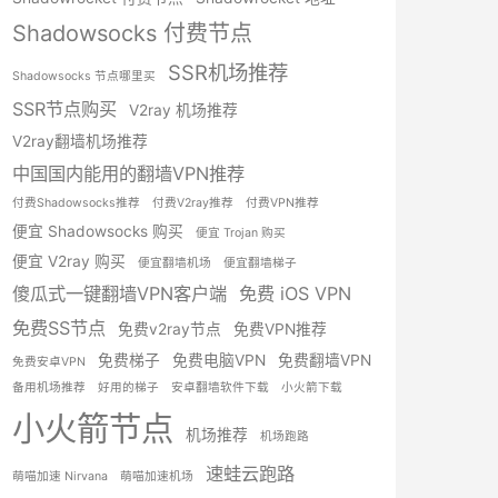
Shadowsocks 付费节点
SSR机场推荐
Shadowsocks 节点哪里买
SSR节点购买
V2ray 机场推荐
V2ray翻墙机场推荐
中国国内能用的翻墙VPN推荐
付费Shadowsocks推荐
付费V2ray推荐
付费VPN推荐
便宜 Shadowsocks 购买
便宜 Trojan 购买
便宜 V2ray 购买
便宜翻墙机场
便宜翻墙梯子
傻瓜式一键翻墙VPN客户端
免费 iOS VPN
免费SS节点
免费v2ray节点
免费VPN推荐
免费梯子
免费电脑VPN
免费翻墙VPN
免费安卓VPN
备用机场推荐
好用的梯子
安卓翻墙软件下载
小火箭下载
小火箭节点
机场推荐
机场跑路
速蛙云跑路
萌喵加速 Nirvana
萌喵加速机场