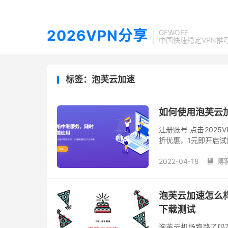
2026VPN分享
GFWOFF
中国快速稳定VPN推
标签：泡芙云加速
如何使用泡芙云加速 
注册账号 点击202
折优惠，1元即开启
问。 PaofuClou
2022-04-18
博

泡芙云加速怎么样？|
下载测试
泡芙云机场跑路了吗