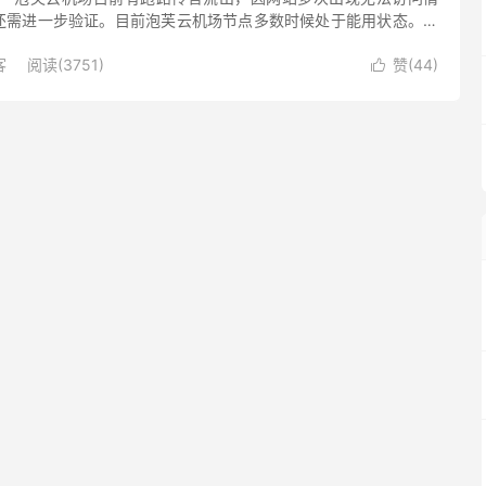
还需进一步验证。目前泡芙云机场节点多数时候处于能用状态。话
理、客服都是长期联系不上的状态，有网友反馈晚高峰的体验比较
客
阅读(3751)
赞(
44
)
