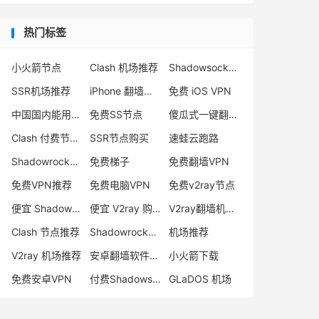
热门标签
小火箭节点
Clash 机场推荐
Shadowsocks 付费节点
SSR机场推荐
iPhone 翻墙代理软件
免费 iOS VPN
中国国内能用的翻墙VPN推荐
免费SS节点
傻瓜式一键翻墙VPN客户端
Clash 付费节点购买
SSR节点购买
速蛙云跑路
Shadowrocket 地址
免费梯子
免费翻墙VPN
免费VPN推荐
免费电脑VPN
免费v2ray节点
便宜 Shadowsocks 购买
便宜 V2ray 购买
V2ray翻墙机场推荐
Clash 节点推荐
Shadowrocket 付费节点
机场推荐
V2ray 机场推荐
安卓翻墙软件下载
小火箭下载
免费安卓VPN
付费Shadowsocks推荐
GLaDOS 机场