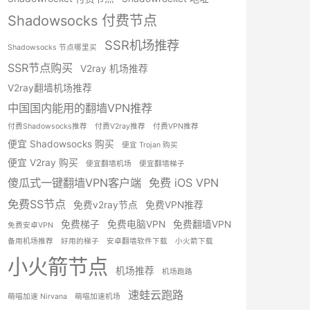
Shadowsocks 付费节点
SSR机场推荐
Shadowsocks 节点哪里买
SSR节点购买
V2ray 机场推荐
V2ray翻墙机场推荐
中国国内能用的翻墙VPN推荐
付费Shadowsocks推荐
付费V2ray推荐
付费VPN推荐
便宜 Shadowsocks 购买
便宜 Trojan 购买
便宜 V2ray 购买
便宜翻墙机场
便宜翻墙梯子
傻瓜式一键翻墙VPN客户端
免费 iOS VPN
免费SS节点
免费v2ray节点
免费VPN推荐
免费梯子
免费电脑VPN
免费翻墙VPN
免费安卓VPN
备用机场推荐
好用的梯子
安卓翻墙软件下载
小火箭下载
小火箭节点
机场推荐
机场跑路
速蛙云跑路
萌喵加速 Nirvana
萌喵加速机场