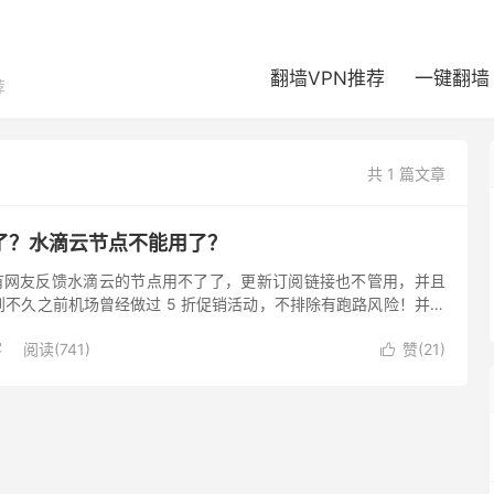
翻墙VPN推荐
一键翻墙
荐
共 1 篇文章
了？水滴云节点不能用了？
.12）有网友反馈水滴云的节点用不了了，更新订阅链接也不管用，并且
不久之前机场曾经做过 5 折促销活动，不排除有跑路风险！并且
云机场官网仍然可以正常开启。 水滴云机场官网： ht...
客
阅读(741)
赞(
21
)
