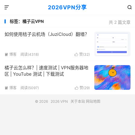
2026VPN分享


标签：橘子云VPN
共 2 篇文章
如何使用桔子云机场（JuziCloud）翻墙？
博客
阅读(4318)
赞(
32
)


橘子云怎么样？| 速度测试 | VPN服务器地
区 | YouTube 测试 | 下载测试
博客
阅读(5097)
赞(
29
)


© 2026
2026 VPN
关于本站
网站地图