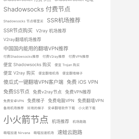
Shadowsocks 付费节点
SSR机场推荐
Shadowsocks 节点哪里买
SSR节点购买
V2ray 机场推荐
V2ray翻墙机场推荐
中国国内能用的翻墙VPN推荐
付费Shadowsocks推荐
付费V2ray推荐
付费VPN推荐
便宜 Shadowsocks 购买
便宜 Trojan 购买
便宜 V2ray 购买
便宜翻墙机场
便宜翻墙梯子
傻瓜式一键翻墙VPN客户端
免费 iOS VPN
免费SS节点
免费v2ray节点
免费VPN推荐
免费梯子
免费电脑VPN
免费翻墙VPN
免费安卓VPN
备用机场推荐
好用的梯子
安卓翻墙软件下载
小火箭下载
小火箭节点
机场推荐
机场跑路
速蛙云跑路
萌喵加速 Nirvana
萌喵加速机场