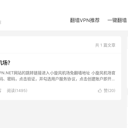
翻墙VPN推荐
一键翻墙
荐
共 1 篇文章
机场？
VPN.NET网站的跳转链接进入小旋风机场免翻墙地址 小旋风机场官
码、密码，点击验证，并勾选用户服务协议，点击创建账户即开始
用 Gmail、Ou...
客
阅读(1495)
赞(
20
)
