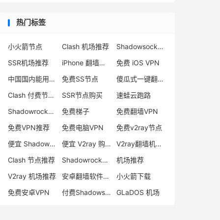
热门标签
小火箭节点
Clash 机场推荐
Shadowsocks 付费节点
SSR机场推荐
iPhone 翻墙代理软件
免费 iOS VPN
中国国内能用的翻墙VPN推荐
免费SS节点
傻瓜式一键翻墙VPN客户端
Clash 付费节点购买
SSR节点购买
速蛙云跑路
Shadowrocket 地址
免费梯子
免费翻墙VPN
免费VPN推荐
免费电脑VPN
免费v2ray节点
便宜 Shadowsocks 购买
便宜 V2ray 购买
V2ray翻墙机场推荐
Clash 节点推荐
Shadowrocket 付费节点
机场推荐
V2ray 机场推荐
安卓翻墙软件下载
小火箭下载
免费安卓VPN
付费Shadowsocks推荐
GLaDOS 机场