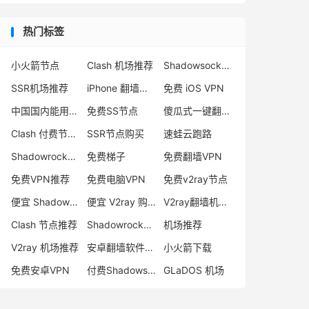
热门标签
小火箭节点
Clash 机场推荐
Shadowsocks 付费节点
SSR机场推荐
iPhone 翻墙代理软件
免费 iOS VPN
中国国内能用的翻墙VPN推荐
免费SS节点
傻瓜式一键翻墙VPN客户端
Clash 付费节点购买
SSR节点购买
速蛙云跑路
Shadowrocket 地址
免费梯子
免费翻墙VPN
免费VPN推荐
免费电脑VPN
免费v2ray节点
便宜 Shadowsocks 购买
便宜 V2ray 购买
V2ray翻墙机场推荐
Clash 节点推荐
Shadowrocket 付费节点
机场推荐
V2ray 机场推荐
安卓翻墙软件下载
小火箭下载
免费安卓VPN
付费Shadowsocks推荐
GLaDOS 机场