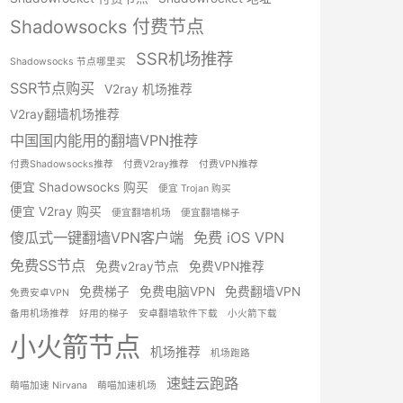
Shadowsocks 付费节点
SSR机场推荐
Shadowsocks 节点哪里买
SSR节点购买
V2ray 机场推荐
V2ray翻墙机场推荐
中国国内能用的翻墙VPN推荐
付费Shadowsocks推荐
付费V2ray推荐
付费VPN推荐
便宜 Shadowsocks 购买
便宜 Trojan 购买
便宜 V2ray 购买
便宜翻墙机场
便宜翻墙梯子
傻瓜式一键翻墙VPN客户端
免费 iOS VPN
免费SS节点
免费v2ray节点
免费VPN推荐
免费梯子
免费电脑VPN
免费翻墙VPN
免费安卓VPN
备用机场推荐
好用的梯子
安卓翻墙软件下载
小火箭下载
小火箭节点
机场推荐
机场跑路
速蛙云跑路
萌喵加速 Nirvana
萌喵加速机场