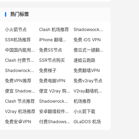
热门标签
小火箭节点
Clash 机场推荐
Shadowsocks 付费节点
SSR机场推荐
iPhone 翻墙代理软件
免费 iOS VPN
中国国内能用的翻墙VPN推荐
免费SS节点
傻瓜式一键翻墙VPN客户端
Clash 付费节点购买
SSR节点购买
速蛙云跑路
Shadowrocket 地址
免费梯子
免费翻墙VPN
免费VPN推荐
免费电脑VPN
免费v2ray节点
便宜 Shadowsocks 购买
便宜 V2ray 购买
V2ray翻墙机场推荐
Clash 节点推荐
Shadowrocket 付费节点
机场推荐
V2ray 机场推荐
安卓翻墙软件下载
小火箭下载
免费安卓VPN
付费Shadowsocks推荐
GLaDOS 机场