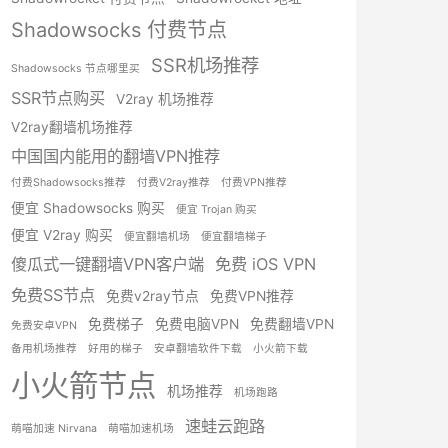
Shadowsocks 付费节点
SSR机场推荐
Shadowsocks 节点哪里买
SSR节点购买
V2ray 机场推荐
V2ray翻墙机场推荐
中国国内能用的翻墙VPN推荐
付费Shadowsocks推荐
付费V2ray推荐
付费VPN推荐
便宜 Shadowsocks 购买
便宜 Trojan 购买
便宜 V2ray 购买
便宜翻墙机场
便宜翻墙梯子
傻瓜式一键翻墙VPN客户端
免费 iOS VPN
免费SS节点
免费v2ray节点
免费VPN推荐
免费梯子
免费电脑VPN
免费翻墙VPN
免费安卓VPN
备用机场推荐
好用的梯子
安卓翻墙软件下载
小火箭下载
小火箭节点
机场推荐
机场跑路
速蛙云跑路
萌喵加速 Nirvana
萌喵加速机场