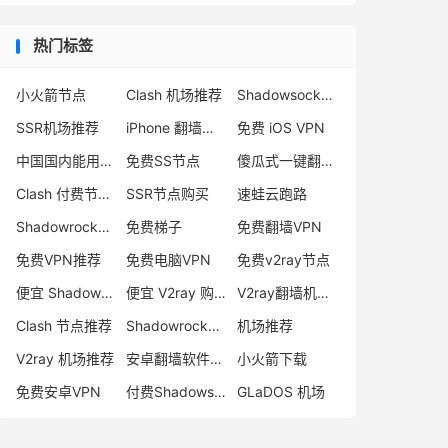
热门标签
小火箭节点
Clash 机场推荐
Shadowsocks 付费节点
SSR机场推荐
iPhone 翻墙代理软件
免费 iOS VPN
中国国内能用的翻墙VPN推荐
免费SS节点
傻瓜式一键翻墙VPN客户端
Clash 付费节点购买
SSR节点购买
速蛙云跑路
Shadowrocket 地址
免费梯子
免费翻墙VPN
免费VPN推荐
免费电脑VPN
免费v2ray节点
便宜 Shadowsocks 购买
便宜 V2ray 购买
V2ray翻墙机场推荐
Clash 节点推荐
Shadowrocket 付费节点
机场推荐
V2ray 机场推荐
安卓翻墙软件下载
小火箭下载
免费安卓VPN
付费Shadowsocks推荐
GLaDOS 机场