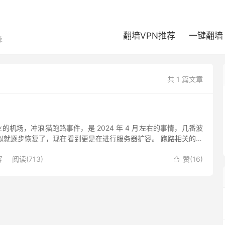
翻墙VPN推荐
一键翻墙
荐
共 1 篇文章
开业的机场，冲浪猫跑路事件，是 2024 年 4 月左右的事情，几番波
貌似就逐步恢复了，现在看到更是在进行服务器扩容。 跑路相关的公
当时的解决方案是由技术接手，继续在运营。相同的...
客
阅读(713)
赞(
16
)
