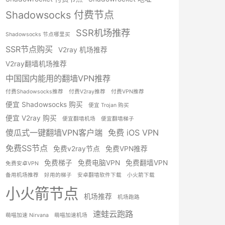
Shadowsocks 付费节点
SSR机场推荐
Shadowsocks 节点哪里买
SSR节点购买
V2ray 机场推荐
V2ray翻墙机场推荐
中国国内能用的翻墙VPN推荐
付费Shadowsocks推荐
付费V2ray推荐
付费VPN推荐
便宜 Shadowsocks 购买
便宜 Trojan 购买
便宜 V2ray 购买
便宜翻墙机场
便宜翻墙梯子
傻瓜式一键翻墙VPN客户端
免费 iOS VPN
免费SS节点
免费v2ray节点
免费VPN推荐
免费梯子
免费电脑VPN
免费翻墙VPN
免费安卓VPN
备用机场推荐
好用的梯子
安卓翻墙软件下载
小火箭下载
小火箭节点
机场推荐
机场跑路
速蛙云跑路
萌喵加速 Nirvana
萌喵加速机场