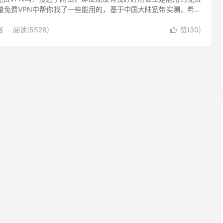
在海量免费VPN中帮你找了一些能用的，基于中国大陆宽带实测，希望
大陆，翻墙者还需要特别注意，尽量从官方网站或 Googl...
客
阅读(5528)
赞(
30
)
