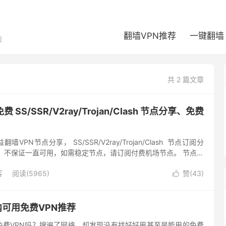
翻墙VPN推荐
一键翻墙
荐
共 2 篇文章
免费 SS/SSR/V2ray/Trojan/Clash 节点分享、免费
翻墙VPN节点分享， SS/SSR/V2ray/Trojan/Clash 节点订阅分
，不保证一直可用，如需稳定节点，请订阅付费机场节点。 节点链
2rayNG （安卓系统...
客
阅读(5965)
赞(
43
)

内可用免费VPN推荐
免费VPN吗？搜遍了网络，却发现没有找好好用甚至是能用的免费