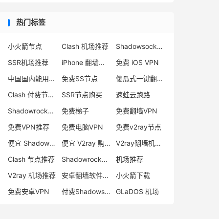
热门标签
小火箭节点
Clash 机场推荐
Shadowsocks 付费节点
SSR机场推荐
iPhone 翻墙代理软件
免费 iOS VPN
中国国内能用的翻墙VPN推荐
免费SS节点
傻瓜式一键翻墙VPN客户端
Clash 付费节点购买
SSR节点购买
速蛙云跑路
Shadowrocket 地址
免费梯子
免费翻墙VPN
免费VPN推荐
免费电脑VPN
免费v2ray节点
便宜 Shadowsocks 购买
便宜 V2ray 购买
V2ray翻墙机场推荐
Clash 节点推荐
Shadowrocket 付费节点
机场推荐
V2ray 机场推荐
安卓翻墙软件下载
小火箭下载
免费安卓VPN
付费Shadowsocks推荐
GLaDOS 机场