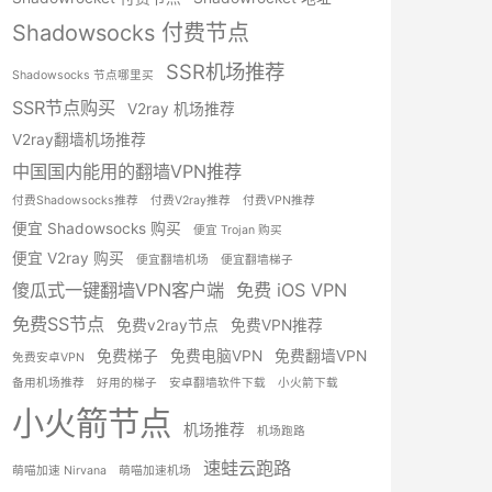
Shadowsocks 付费节点
SSR机场推荐
Shadowsocks 节点哪里买
SSR节点购买
V2ray 机场推荐
V2ray翻墙机场推荐
中国国内能用的翻墙VPN推荐
付费Shadowsocks推荐
付费V2ray推荐
付费VPN推荐
便宜 Shadowsocks 购买
便宜 Trojan 购买
便宜 V2ray 购买
便宜翻墙机场
便宜翻墙梯子
傻瓜式一键翻墙VPN客户端
免费 iOS VPN
免费SS节点
免费v2ray节点
免费VPN推荐
免费梯子
免费电脑VPN
免费翻墙VPN
免费安卓VPN
备用机场推荐
好用的梯子
安卓翻墙软件下载
小火箭下载
小火箭节点
机场推荐
机场跑路
速蛙云跑路
萌喵加速 Nirvana
萌喵加速机场