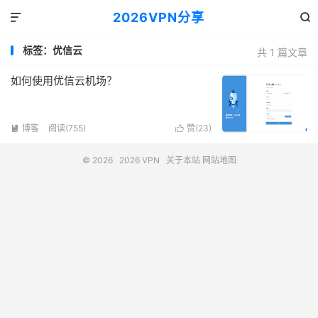
2026VPN分享


标签：优信云
共 1 篇文章
如何使用优信云机场？
博客
阅读(755)
赞(
23
)


© 2026
2026 VPN
关于本站
网站地图