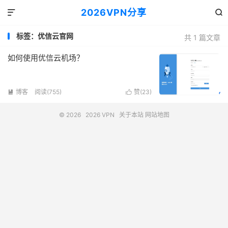
2026VPN分享


标签：优信云官网
共 1 篇文章
如何使用优信云机场？
博客
阅读(755)
赞(
23
)


© 2026
2026 VPN
关于本站
网站地图