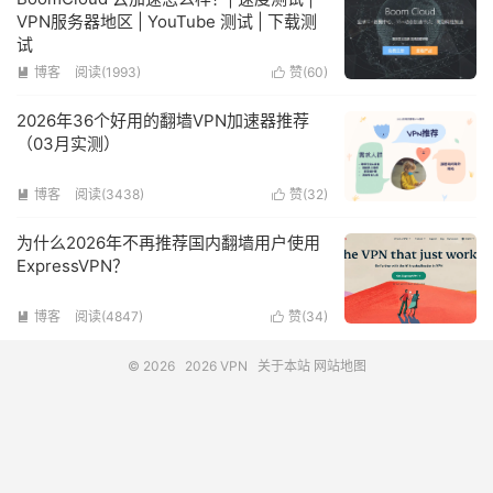
VPN服务器地区 | YouTube 测试 | 下载测
试
博客
阅读(1993)
赞(
60
)


2026年36个好用的翻墙VPN加速器推荐
（03月实测）
博客
阅读(3438)
赞(
32
)


为什么2026年不再推荐国内翻墙用户使用
ExpressVPN？
博客
阅读(4847)
赞(
34
)


© 2026
2026 VPN
关于本站
网站地图