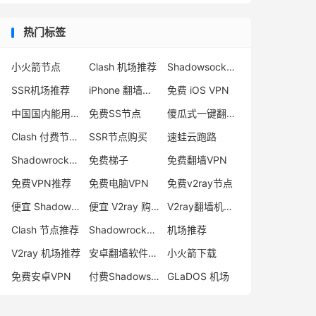
热门标签
小火箭节点
Clash 机场推荐
Shadowsocks 付费节点
SSR机场推荐
iPhone 翻墙代理软件
免费 iOS VPN
中国国内能用的翻墙VPN推荐
免费SS节点
傻瓜式一键翻墙VPN客户端
Clash 付费节点购买
SSR节点购买
速蛙云跑路
Shadowrocket 地址
免费梯子
免费翻墙VPN
免费VPN推荐
免费电脑VPN
免费v2ray节点
便宜 Shadowsocks 购买
便宜 V2ray 购买
V2ray翻墙机场推荐
Clash 节点推荐
Shadowrocket 付费节点
机场推荐
V2ray 机场推荐
安卓翻墙软件下载
小火箭下载
免费安卓VPN
付费Shadowsocks推荐
GLaDOS 机场