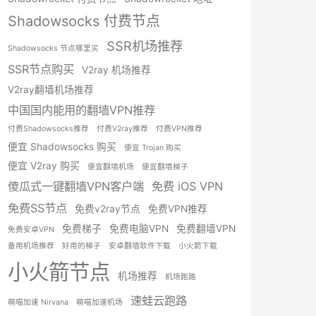
Shadowsocks 付费节点
SSR机场推荐
Shadowsocks 节点哪里买
SSR节点购买
V2ray 机场推荐
V2ray翻墙机场推荐
中国国内能用的翻墙VPN推荐
付费Shadowsocks推荐
付费V2ray推荐
付费VPN推荐
便宜 Shadowsocks 购买
便宜 Trojan 购买
便宜 V2ray 购买
便宜翻墙机场
便宜翻墙梯子
傻瓜式一键翻墙VPN客户端
免费 iOS VPN
免费SS节点
免费v2ray节点
免费VPN推荐
免费梯子
免费电脑VPN
免费翻墙VPN
免费安卓VPN
备用机场推荐
好用的梯子
安卓翻墙软件下载
小火箭下载
小火箭节点
机场推荐
机场跑路
速蛙云跑路
萌喵加速 Nirvana
萌喵加速机场