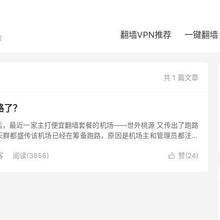
翻墙VPN推荐
一键翻墙
荐
共 1 篇文章
路了？
后，最近一家主打便宜翻墙套餐的机场——世外桃源 又传出了跑路
天群都盛传该机场已经在筹备跑路，原因是机场主和管理员都注销
。 （2022-08-25）世外桃源机场跑路与否尚无法确认，...
客
阅读(3856)
赞(
24
)
