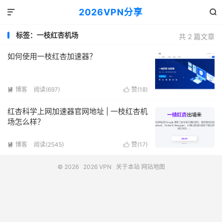
2026VPN分享


标签：一枝红杏机场
共 2 篇文章
如何使用一枝红杏加速器？
博客
阅读(697)
赞(
18
)


红杏科学上网加速器官网地址 | 一枝红杏机
场怎么样？
博客
阅读(2545)
赞(
17
)


© 2026
2026 VPN
关于本站
网站地图